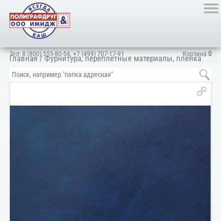
Тел:
8 (800) 555-80-54
,
+7 (499) 707-17-91
Корзина
0
Главная
/
Фурнитура, переплетные материалы, пленка
ПВХ, картон
/
Переплетные материалы
/
Бумвинил
/