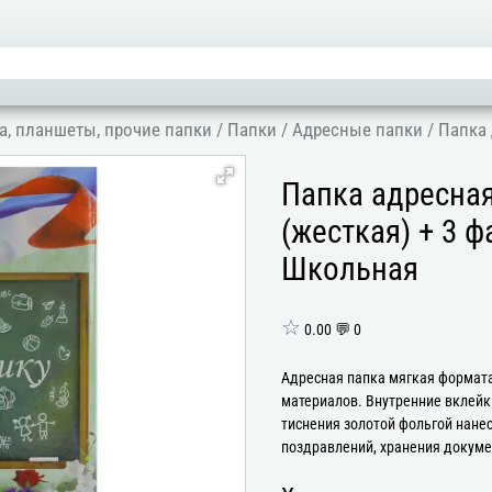
а, планшеты, прочие папки
/
Папки
/
Адресные папки
/
Папка 
Папка адресна
(жесткая) + 3 
Школьная
☆
0.00 💬 0
Адресная папка мягкая формата
материалов. Внутренние вклейк
тиснения золотой фольгой нане
поздравлений, хранения докумен