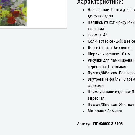
Характеристики:
Назначение: Папка для ш
детских садов
Надпись (текст и рисунок):
тиснения
Формат: А4
Количество секций: Две с
Ляссе (лента): Без ляссе
Ширина корешка: 10 мм
Рисунки для ламинирован
переплёта: Школьная
Пухлая/Жёсткая: Без пор
Внутренние файлы: С тре
файлами
Наименование изделия: П
адресная
Пухлая/Жёсткая: Жёсткая
Материал: Ламинат
Артикул:
ПЛЖ4000-3-5103