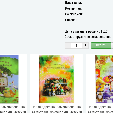
Ваша цена:
Розничная:
Со скидкой:
Оптовая:
Цена указана в рублях с НДС
Срок отгрузки по согласованию
-
+
Купить
 ламинированная
Папка адресная ламинированная
Папка адресная
свидания, детский
А4 (пухлая) "До свидания, детский
А4 (пухлая) "До 