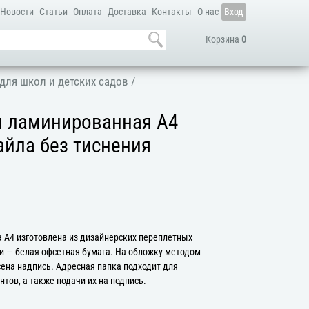
Новости
Статьи
Оплата
Доставка
Контакты
О нас
Вход
Корзина
0
для школ и детских садов
/
я ламинированная А4
файла без тиснения
 А4 изготовлена из дизайнерских переплетных
и — белая офсетная бумага. На обложку методом
сена надпись. Адресная папка подходит для
тов, а также подачи их на подпись.