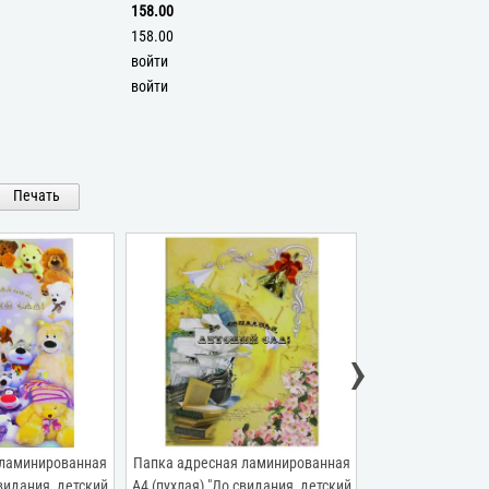
158.00
158.00
войти
войти
Печать
›
 ламинированная
Папка адресная ламинированная
Папка адресная 
свидания, детский
А4 (пухлая) "До свидания, детский
А4 (пухлая) "Вы