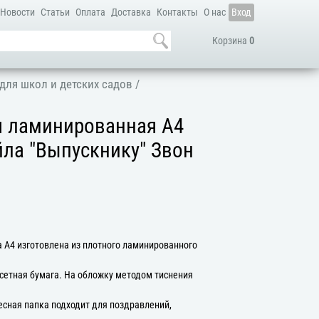
Новости
Статьи
Оплата
Доставка
Контакты
О нас
Вход
Корзина
0
для школ и детских садов
/
я ламинированная А4
айла "Выпускнику" Звон
 А4 изготовлена из плотного ламинированного
сетная бумага. На обложку методом тиснения
есная папка подходит для поздравлений,