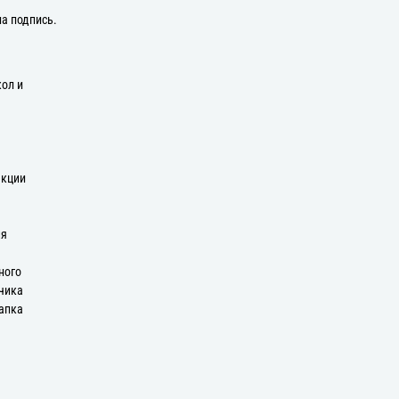
на подпись.
кол и
екции
мя
ного
ьчика
апка