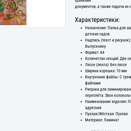
хранения
документов, а также подачи их 
Характеристики:
Назначение: Папка для ш
детских садов
Надпись (текст и рисунок):
Выпускнику
Формат: А4
Количество секций: Две с
Ляссе (лента): Без ляссе
Ширина корешка: 10 мм
Внутренние файлы: С тре
файлами
Рисунки для ламинирован
переплёта: Звон колокол
Наименование изделия: П
адресная
Пухлая/Жёсткая: Пухлая
Материал: Ламинат