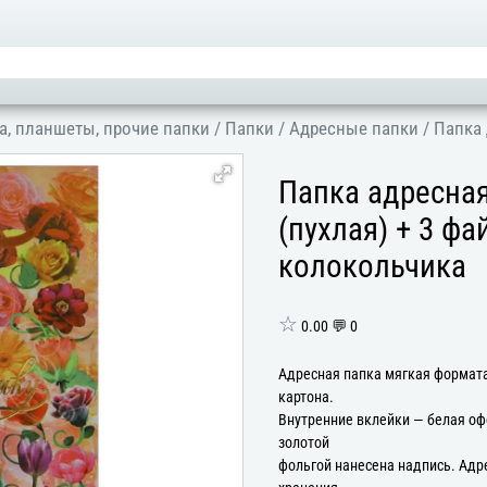
а, планшеты, прочие папки
/
Папки
/
Адресные папки
/
Папка 
Папка адресна
(пухлая) + 3 ф
колокольчика
☆
0.00 💬 0
Адресная папка мягкая формата
картона.
Внутренние вклейки — белая оф
золотой
фольгой нанесена надпись. Адр