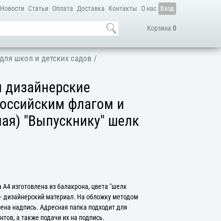
Новости
Статьи
Оплата
Доставка
Контакты
О нас
Вход
Корзина
0
для школ и детских садов
/
я дизайнерские
Российским флагом и
лая) "Выпускнику" шелк
 А4 изготовлена из балакрона, цвета "шелк
— дизайнерский материал. На обложку методом
сена надпись. Адресная папка подходит для
тов, а также подачи их на подпись.