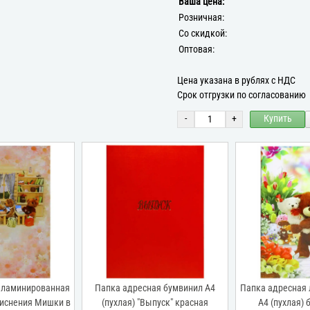
Ваша цена:
Розничная:
Со скидкой:
Оптовая:
Цена указана в рублях с НДС
Срок отгрузки по согласованию
-
+
Купить
 ламинированная
Папка адресная бумвинил А4
Папка адресная
 тиснения Мишки в
(пухлая) "Выпуск" красная
А4 (пухлая) 