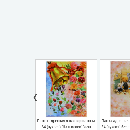
‹
я ламинированная
Папка адресная ламинированная
Папка адресная
ез тиснения Звон
А4 (пухлая) "Наш класс" Звон
А4 (пухлая) без