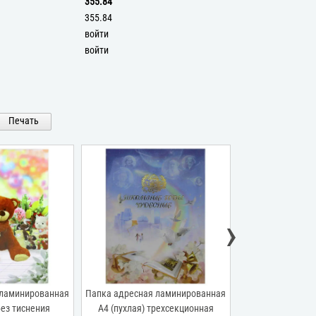
355.84
355.84
войти
войти
Печать
›
 ламинированная
Папка адресная ламинированная
Папка адресная 
без тиснения
А4 (пухлая) трехсекционная
А4 (пухлая) + 3 ф