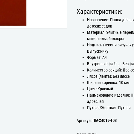
Характеристики:
Назначение: Папка для ш
детских садов
Материал: Элитные пере
материалы, балакрон
Надпись (текст и рисунок):
Выпускнику
Формат: А4
Внутренние файлы: Без ф
Количество секций: Две с
Ляссе (лента): Без ляссе
Ширина корешка: 10 мм
Цвет: Красный
Наименование изделия: П
адресная
Пухлая/Жёсткая: Пухлая
Артикул:
ПМФ4019-103