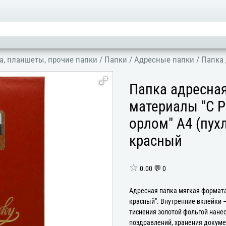
а, планшеты, прочие папки
/
Папки
/
Адресные папки
/
Папка 
Папка адресна
материалы "С 
орлом" А4 (пух
красный
☆
0.00 💬 0
Адресная папка мягкая формата
красный". Внутренние вклейки 
тиснения золотой фольгой нане
поздравлений, хранения докумен