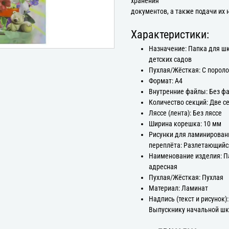
хранения
документов, а также подачи их 
Характеристики:
Назначение: Папка для ш
детских садов
Пухлая/Жёсткая: С порол
Формат: А4
Внутренние файлы: Без ф
Количество секций: Две с
Ляссе (лента): Без ляссе
Ширина корешка: 10 мм
Рисунки для ламинирован
переплёта: Разлетающийс
Наименование изделия: П
адресная
Пухлая/Жёсткая: Пухлая
Материал: Ламинат
Надпись (текст и рисунок):
Выпускнику начальной ш