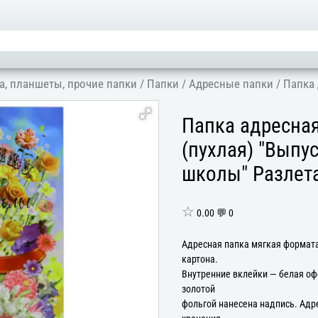
а, планшеты, прочие папки
/
Папки
/
Адресные папки
/
Папка 
Папка адресна
(пухлая) "Выпу
школы" Разлет
☆
0.00 💬 0
Адресная папка мягкая формата
картона.
Внутренние вклейки — белая оф
золотой
фольгой нанесена надпись. Адр