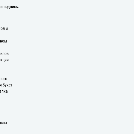
на подпись.
кол и
оном
айлов
екции
ного
я букет
апка
колы