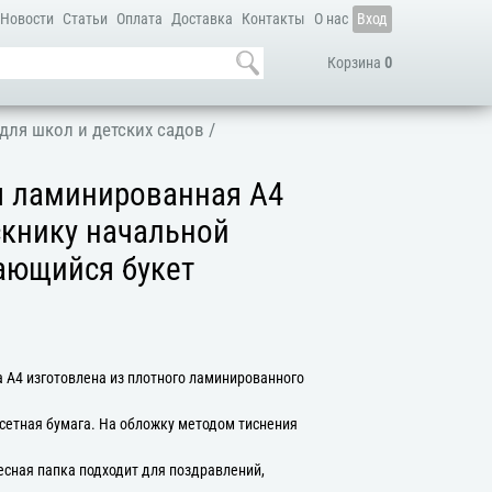
Новости
Статьи
Оплата
Доставка
Контакты
О нас
Вход
Корзина
0
для школ и детских садов
/
я ламинированная А4
скнику начальной
ающийся букет
 А4 изготовлена из плотного ламинированного
сетная бумага. На обложку методом тиснения
есная папка подходит для поздравлений,