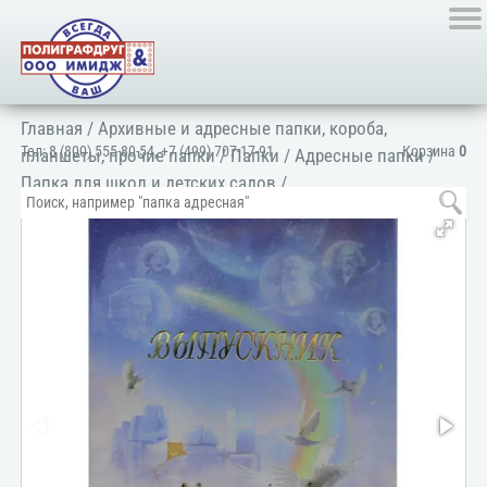
Главная
/
Архивные и адресные папки, короба,
Тел:
8 (800) 555-80-54
,
+7 (499) 707-17-91
Корзина
0
планшеты, прочие папки
/
Папки
/
Адресные папки
/
Папка для школ и детских садов
/