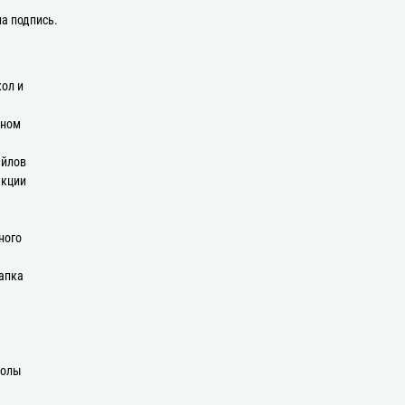
на подпись.
кол и
оном
айлов
екции
ного
апка
колы