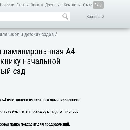
Новости
Статьи
Оплата
Доставка
Контакты
О нас
Вход
Корзина
0
для школ и детских садов
/
я ламинированная А4
скнику начальной
ый сад
 А4 изготовлена из плотного ламинированного
сетная бумага. На обложку методом тиснения
есная папка подходит для поздравлений,