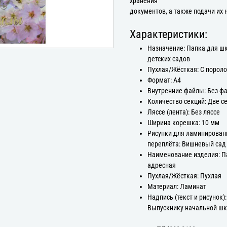
хранения
документов, а также подачи их 
Характеристики:
Назначение: Папка для ш
детских садов
Пухлая/Жёсткая: С порол
Формат: А4
Внутренние файлы: Без ф
Количество секций: Две с
Ляссе (лента): Без ляссе
Ширина корешка: 10 мм
Рисунки для ламинирован
переплёта: Вишневый сад
Наименование изделия: П
адресная
Пухлая/Жёсткая: Пухлая
Материал: Ламинат
Надпись (текст и рисунок):
Выпускнику начальной ш