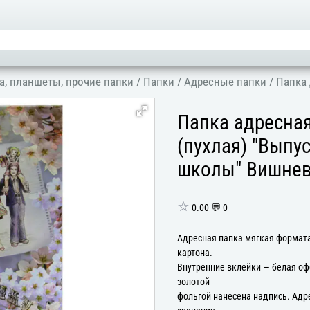
а, планшеты, прочие папки
/
Папки
/
Адресные папки
/
Папка 
Папка адресна
(пухлая) "Выпу
школы" Вишнев
☆
0.00 💬 0
Адресная папка мягкая формата
картона.
Внутренние вклейки — белая оф
золотой
фольгой нанесена надпись. Адр