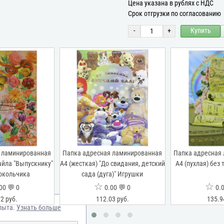
Цена указана в рублях с НДС
Срок отгрузки по согласованию
-
+
Купить
 ламинированная
Папка адресная ламинированная
Папка адресная
файла "Выпускнику"
А4 (жесткая) "До свидания, детский
А4 (пухлая) без
окольчика
сада (дуга)" Игрушки
☆
☆
00 💬 0
0.00 💬 0
0.0
2 руб.
112.03 руб.
135.9
пыта.
Узнать больше