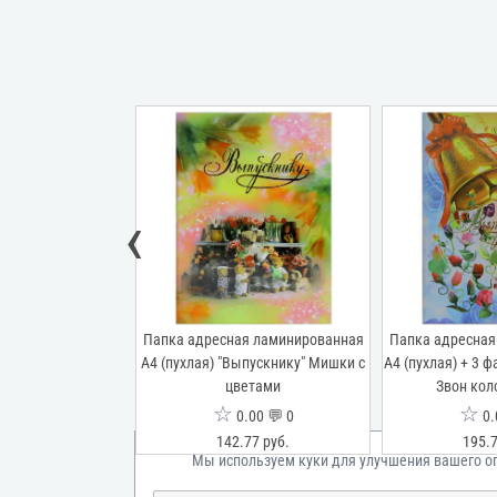
‹
я ламинированная
Папка адресная ламинированная
Папка адресная
3 файла "Выпуск"
А4 (пухлая) "Выпускнику" Мишки с
А4 (пухлая) + 3 
рка
цветами
Звон кол
☆
☆
00 💬 0
0.00 💬 0
0.
72 руб.
142.77 руб.
195.7
Мы используем куки для улучшения вашего о