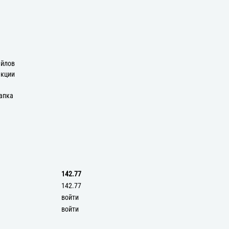
айлов
екции
апка
142.77
142.77
войти
войти