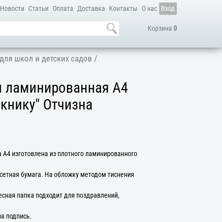
Новости
Статьи
Оплата
Доставка
Контакты
О нас
Вход
Корзина
0
для школ и детских садов
/
я ламинированная А4
скнику" Отчизна
 А4 изготовлена из плотного ламинированного
сетная бумага. На обложку методом тиснения
есная папка подходит для поздравлений,
на подпись.