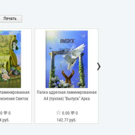
Печать
›
 ламинированная
Папка адресная ламинированная
Папка адресная 
 тиснения Свиток
А4 (пухлая) "Выпуск" Арка
А4 (пухлая) 
(школьная тем
☆
☆
0 💬 0
0.00 💬 0
0.0
4 руб.
142.77 руб.
135.94