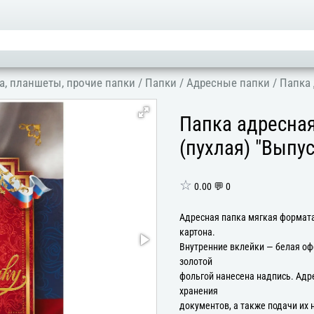
а, планшеты, прочие папки
/
Папки
/
Адресные папки
/
Папка 
Папка адресна
(пухлая) "Выпу
☆
0.00 💬 0
Адресная папка мягкая формата
картона.
Внутренние вклейки — белая оф
золотой
фольгой нанесена надпись. Адр
хранения
документов, а также подачи их 