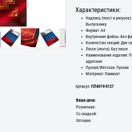
Характеристики:
Надпись (текст и рисунок):
Выпускнику
Формат: А4
Внутренние файлы: Без ф
Количество секций: Две с
Ляссе (лента): Без ляссе
Наименование изделия: П
адресная
Пухлая/Жёсткая: Пухлая
Материал: Ламинат
Артикул:
ПЛ4019-5127
Ваша цена:
Розничная:
Со скидкой:
Оптовая: