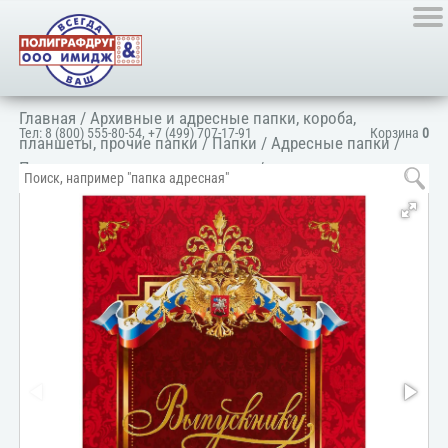
Главная
/
Архивные и адресные папки, короба,
Тел:
8 (800) 555-80-54
,
+7 (499) 707-17-91
Корзина
0
планшеты, прочие папки
/
Папки
/
Адресные папки
/
Папка для школ и детских садов
/