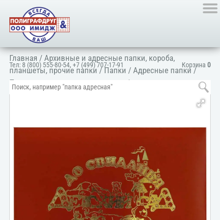
Главная
/
Архивные и адресные папки, короба,
Тел:
8 (800) 555-80-54
,
+7 (499) 707-17-91
Корзина
0
планшеты, прочие папки
/
Папки
/
Адресные папки
/
Папка для школ и детских садов
/