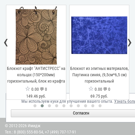
‹
›
на
Блокнот крафт "АНТИСТРЕСС" на
Блокнот из элитных материалов,
кольцах (150*200мм)
Паутинка синяя, (9,5см*6,5 см)
а
горизонтальный, блок из крафта
горизонтальный
☆
☆
0.00 💬 0
0.00 💬 0
149.46 руб.
69.75 руб.
Мы используем куки для улучшения вашего опыта.
Узнать бол
Согласен
© 2012-2026 Имидж
Тел.:
8 (800) 555-80-54
,
+7 (499) 707-17-91