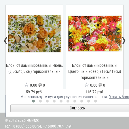
‹
›
,
Блокнот ламинированный, Июль,
Блокнот ламинированный,
Б
й
(9,5см*6,5 см) горизонтальный
Цветочный ковер, (18см*12см)
горизонтальный
☆
☆
0.00 💬 0
0.00 💬 0
59.79 руб.
116.72 руб.
Мы используем куки для улучшения вашего опыта.
Узнать бол
Согласен
© 2012-2026 Имидж
Тел.:
8 (800) 555-80-54
,
+7 (499) 707-17-91