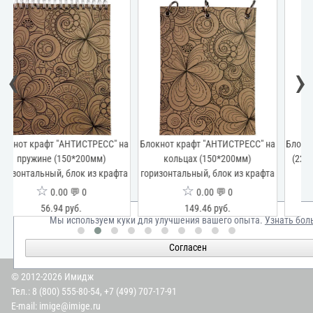
‹
›
на
Блокнот крафт "АНТИСТРЕСС" на
Блокнот крафт А4 "АНТИСТРЕСС"
кольцах (150*200мм)
(220*310мм) горизонтальный,
та
горизонтальный, блок из крафта
блок из крафта
☆
☆
0.00 💬 0
0.00 💬 0
149.46 руб.
203.55 руб.
Мы используем куки для улучшения вашего опыта.
Узнать бол
Согласен
© 2012-2026 Имидж
Тел.:
8 (800) 555-80-54
,
+7 (499) 707-17-91
E-mail:
imige@imige.ru