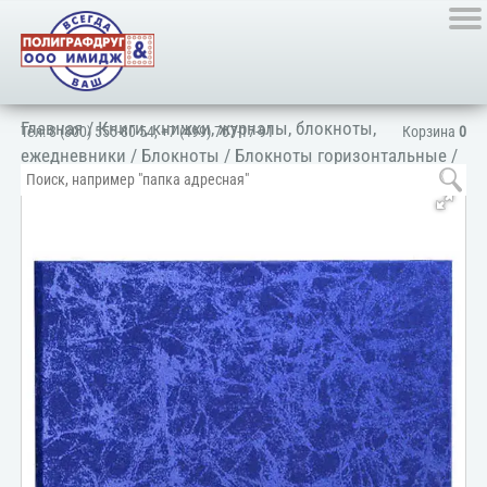
Главная
/
Книги, книжки, журналы, блокноты,
Тел:
8 (800) 555-80-54
,
+7 (499) 707-17-91
Корзина
0
ежедневники
/
Блокноты
/
Блокноты горизонтальные
/