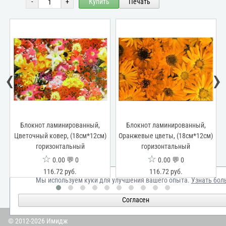
-
+
Купить
Печать
‹
›
в,
Блокнот ламинированный,
Блокнот ламинированный,
Б
)
Цветочный ковер, (18см*12см)
Оранжевые цветы, (18см*12см)
горизонтальный
горизонтальный
☆
☆
0.00 💬 0
0.00 💬 0
116.72 руб.
116.72 руб.
Мы используем куки для улучшения вашего опыта.
Узнать бол
Согласен
© 2012-2026 Имидж