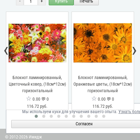
-
+
Купить
Печать
‹
›
в,
Блокнот ламинированный,
Блокнот ламинированный,
Б
м)
Цветочный ковер, (18см*12см)
Оранжевые цветы, (18см*12см)
горизонтальный
горизонтальный
☆
☆
0.00 💬 0
0.00 💬 0
116.72 руб.
116.72 руб.
Мы используем куки для улучшения вашего опыта.
Узнать бол
Согласен
© 2012-2026 Имидж