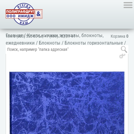
Главная
/
Книги, книжки, журналы, блокноты,
Тел:
8 (800) 555-80-54
,
+7 (499) 707-17-91
Корзина
0
ежедневники
/
Блокноты
/
Блокноты горизонтальные
/