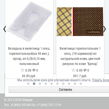
‹
›
Вкладыш в визитницу 1-секц.
Визитница горизонтальная 1
горизонтальный(на 36 виз.),
секц. (18 карманов) из
прозр, ап 0,28/0,10 мм,
натуральной кожи, цветной
к
пальчиковый
рисунок по коже "Бренд"
☆
☆
0.00 💬 0
0.00 💬 0
43.85 руб.
301.7 руб.
Мы используем куки для улучшения вашего опыта.
Узнать бол
Согласен
© 2012-2026 Имидж
Тел.:
8 (800) 555-80-54
,
+7 (499) 707-17-91