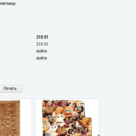
изитница
213.51
213.51
войти
войти
Печать