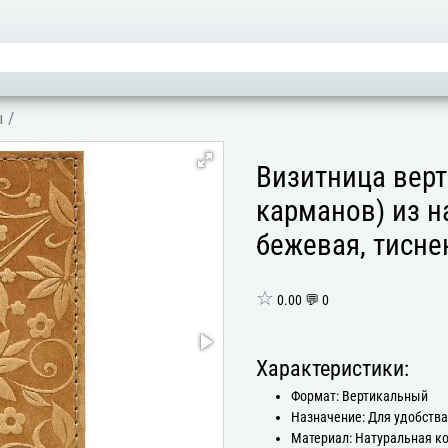
ы
/
Визитница верт
карманов) из н
бежевая, тисне
☆
0.00 💬 0
Характеристики:
Формат: Вертикальный
Назначение: Для удобств
Материал: Натуральная к