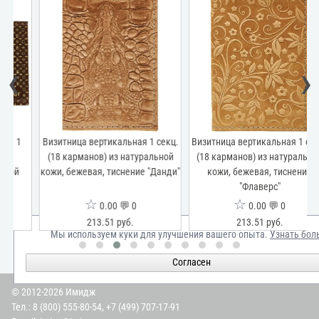
‹
›
Визитница вертикальная 1 секц.
Визитница вертикальная 1 секц.
(18 карманов) из натуральной
(18 карманов) из натуральной
кожи, бежевая, тиснение "Данди"
кожи, бежевая, тиснение
"Флаверс"
☆
☆
0.00 💬 0
0.00 💬 0
213.51 руб.
213.51 руб.
Мы используем куки для улучшения вашего опыта.
Узнать бол
Согласен
© 2012-2026 Имидж
Тел.:
8 (800) 555-80-54
,
+7 (499) 707-17-91