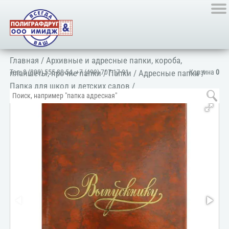
Главная
/
Архивные и адресные папки, короба,
Тел:
8 (800) 555-80-54
,
+7 (499) 707-17-91
Корзина
0
планшеты, прочие папки
/
Папки
/
Адресные папки
/
Папка для школ и детских садов
/