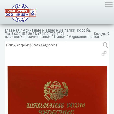
Главная
/
Архивные и адресные папки, короба,
Тел:
8 (800) 555-80-54
,
+7 (499) 707-17-91
Корзина
0
планшеты, прочие папки
/
Папки
/
Адресные папки
/
Папка для школ и детских садов
/