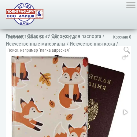
Главная
/
Обложки
/
Обложки для паспорта
/
Тел:
8 (800) 555-80-54
,
+7 (499) 707-17-91
Корзина
0
Искусственные материалы
/
Искусственная кожа
/