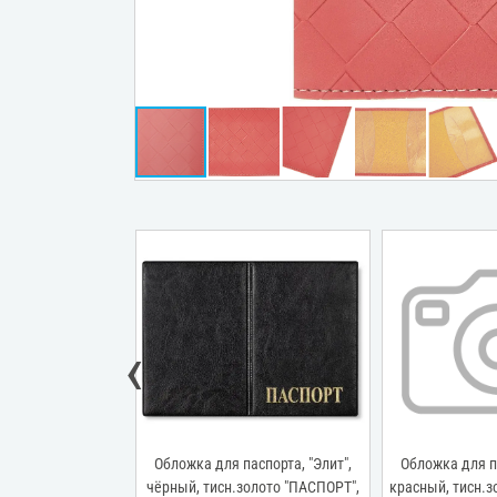
‹
аспорта, "Элит",
Обложка для паспорта, "Элит",
Обложка для па
авка, тисн.золото
чёрный, тисн.золото "ПАСПОРТ",
красный, тисн.з