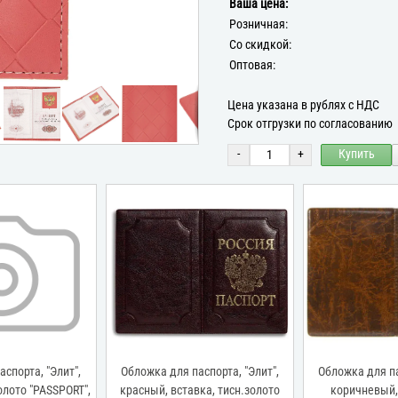
Ваша цена:
Розничная:
Со скидкой:
Оптовая:
Цена указана в рублях с НДС
Срок отгрузки по согласованию
-
+
Купить
спорта, "Элит",
Обложка для паспорта, "Элит",
Обложка для па
олото "PASSPORT",
красный, вставка, тисн.золото
коричневый,