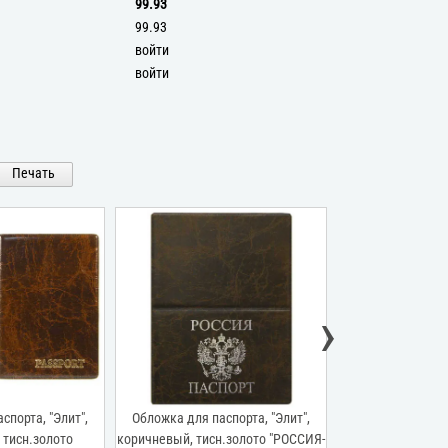
99.93
99.93
войти
войти
Печать
›
спорта, "Элит",
Обложка для паспорта, "Элит",
Обложка для пас
 тисн.золото
коричневый, тисн.золото "РОССИЯ-
красный, тисн.з