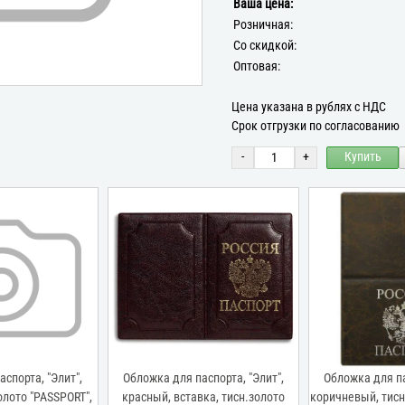
Ваша цена:
Розничная:
Со скидкой:
Оптовая:
Цена указана в рублях с НДС
Срок отгрузки по согласованию
-
+
Купить
спорта, "Элит",
Обложка для паспорта, "Элит",
Обложка для па
олото "PASSPORT",
красный, вставка, тисн.золото
коричневый, тисн