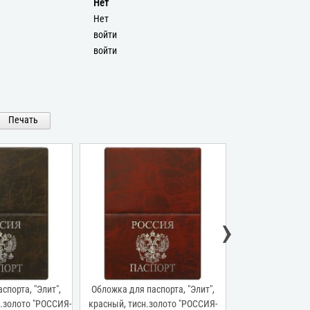
Нет
Нет
войти
войти
Печать
›
спорта, "Элит",
Обложка для паспорта, "Элит",
Обложка для пас
.золото "РОССИЯ-
красный, тисн.золото "РОССИЯ-
коричневый, 