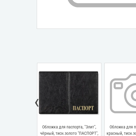
‹
аспорта, "Элит",
Обложка для паспорта, "Элит",
Обложка для па
авка, тисн.золото
чёрный, тисн.золото "ПАСПОРТ",
красный, тисн.з