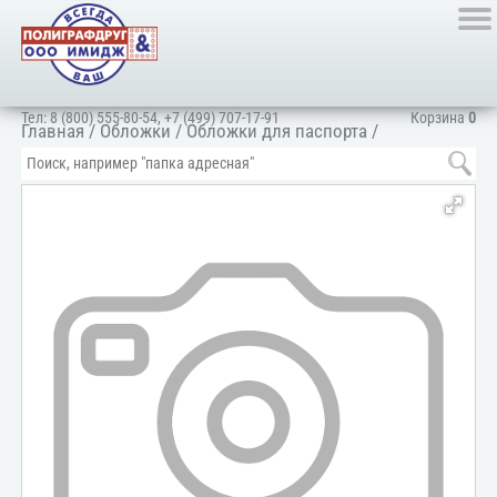
Тел:
8 (800) 555-80-54
,
+7 (499) 707-17-91
Корзина
0
Главная
/
Обложки
/
Обложки для паспорта
/
Искусственные материалы
/
Искусственная кожа
/