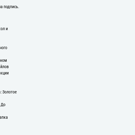
на подпись.
кол и
ного
оном
айлов
екции
: Золотое
: До
апка