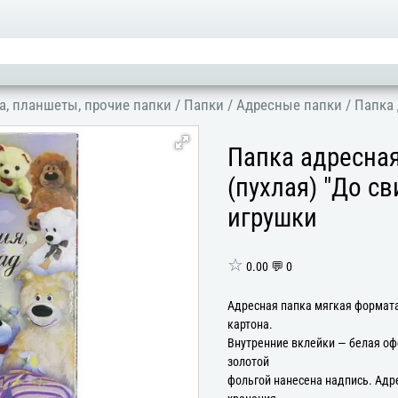
а, планшеты, прочие папки
/
Папки
/
Адресные папки
/
Папка 
Папка адресна
(пухлая) "До св
игрушки
☆
0.00 💬 0
Адресная папка мягкая формата
картона.
Внутренние вклейки — белая оф
золотой
фольгой нанесена надпись. Адр