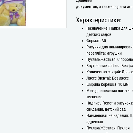
хранения
документов, а также подачи их 
Характеристики:
Назначение: Папка для ш
детских садов
Формат: А5
Рисунки для ламинирован
переплёта: Игрушки
Пухлая/Жёсткая: С порол
Внутренние файлы: Без ф
Количество секций: Две с
Ляссе (лента): Без ляссе
Ширина корешка: 10 мм
Метод нанесения логотипа
тиснение
Надпись (текст и рисунок)
свидания, детский сад
Наименование изделия: П
адресная
Пухлая/Жёсткая: Пухлая