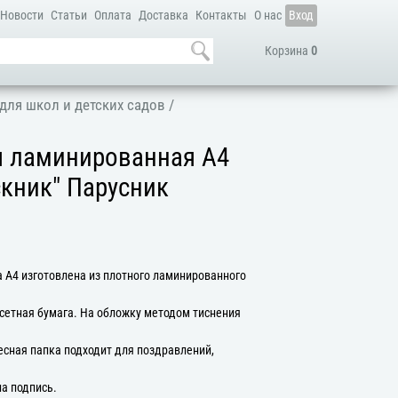
Новости
Статьи
Оплата
Доставка
Контакты
О нас
Вход
Корзина
0
для школ и детских садов
/
я ламинированная А4
скник" Парусник
 А4 изготовлена из плотного ламинированного
сетная бумага. На обложку методом тиснения
есная папка подходит для поздравлений,
на подпись.