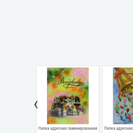
‹
я ламинированная
Папка адресная ламинированная
Папка адресная