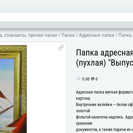
а, планшеты, прочие папки
/
Папки
/
Адресные папки
/
Папка 
Папка адресна
(пухлая) "Выпу
☆
0.00 💬 0
Адресная папка мягкая формата
картона.
Внутренние вклейки — белая оф
золотой
фольгой нанесена надпись. Адр
хранения
документов, а также подачи их 