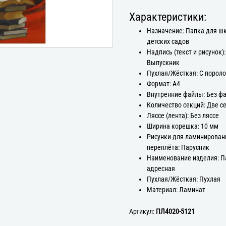
Характеристики:
Назначение: Папка для ш
детских садов
Надпись (текст и рисунок):
Выпускник
Пухлая/Жёсткая: С порол
Формат: А4
Внутренние файлы: Без ф
Количество секций: Две с
Ляссе (лента): Без ляссе
Ширина корешка: 10 мм
Рисунки для ламинирован
переплёта: Парусник
Наименование изделия: П
адресная
Пухлая/Жёсткая: Пухлая
Материал: Ламинат
Артикул:
ПЛ4020-5121