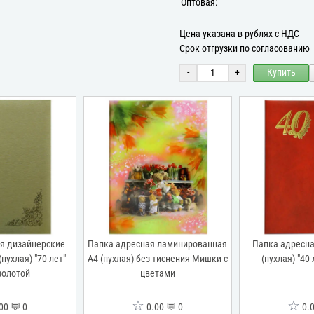
Оптовая:
Цена указана в рублях с НДС
Срок отгрузки по согласованию
-
+
Купить
ая ламинированная
Папка адресная бумвинил А4
Папка адресн
з тиснения Мишки с
(пухлая) "40 лет" красная
материалы А4 
ветами
шел
☆
☆
.00 💬 0
0.00 💬 0
0