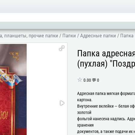
а, планшеты, прочие папки
/
Папки
/
Адресные папки
/
Папка 
Папка адресна
(пухлая) "Позд
☆
0.00 💬 0
Адресная папка мягкая формата
картона.
Внутренние вклейки — белая оф
золотой
фольгой нанесена надпись. Адр
хранения
документов, а также подачи их 