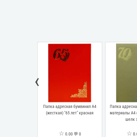
‹
сная бумвинил А4
Папка адресная дизайнерские
Папка адресн
"65 лет" красная
материалы А4 (пухлая) "70 лет"
А4 (пухлая) бе
шелк золотой
ц
☆
☆
0.00 💬 0
0.00 💬 0
0