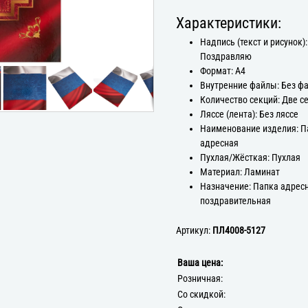
Характеристики:
Надпись (текст и рисунок):
Поздравляю
Формат: А4
Внутренние файлы: Без ф
Количество секций: Две с
Ляссе (лента): Без ляссе
Наименование изделия: П
адресная
Пухлая/Жёсткая: Пухлая
Материал: Ламинат
Назначение: Папка адрес
поздравительная
Артикул:
ПЛ4008-5127
Ваша цена:
Розничная:
Со скидкой: