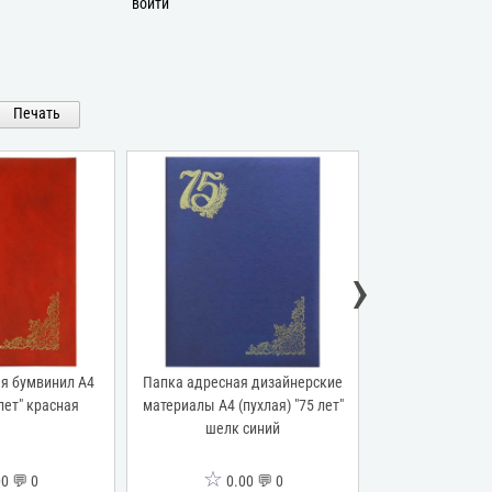
войти
Печать
›
ая дизайнерские
Папка адресная ламинированная
Папка адресн
(пухлая) "75 лет"
А4 (пухлая) "С Юбилеем" Летний
(пухлая) "50
к синий
день
раз
☆
☆
.00 💬 0
0.00 💬 0
0.