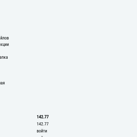
айлов
екции
апка
ная
142.77
142.77
войти