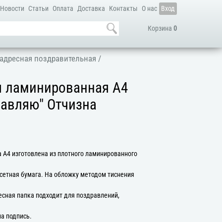
Новости
Статьи
Оплата
Доставка
Контакты
О нас
Вход
Корзина
0
адресная поздравительная
/
я ламинированная А4
равляю" Отчизна
 А4 изготовлена из плотного ламинированного
сетная бумага. На обложку методом тиснения
есная папка подходит для поздравлений,
на подпись.