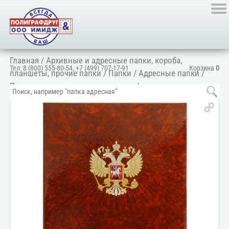
Главная
/
Архивные и адресные папки, короба,
Тел:
8 (800) 555-80-54
,
+7 (499) 707-17-91
Корзина
0
планшеты, прочие папки
/
Папки
/
Адресные папки
/
Папка адресная поздравительная
/