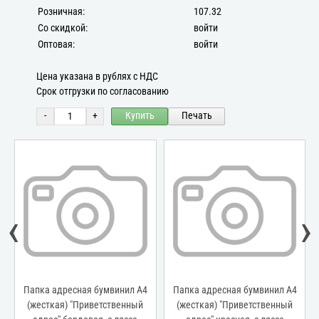
Розничная:
107.32
Со скидкой:
войти
Оптовая:
войти
Цена указана в рублях с НДС
Срок отгрузки по согласованию
-
+
Купить
Печать
‹
›
е
Папка адресная бумвинил А4
Папка адресная бумвинил А4
(жесткая) "Приветственный
(жесткая) "Приветственный