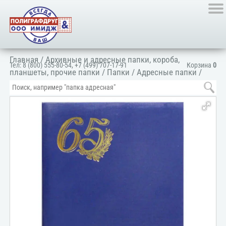
Главная
/
Архивные и адресные папки, короба,
Тел:
8 (800) 555-80-54
,
+7 (499) 707-17-91
Корзина
0
планшеты, прочие папки
/
Папки
/
Адресные папки
/
Папка адресная поздравительная
/