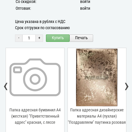
Со скидкой:
войти
Оптовая:
войти
Цена указана в рублях с НДС
Срок отгрузки по согласованию
-
+
Купить
Печать
‹
›
Папка адресная бумвинил А4
Папка адресная дизайнерские
(жесткая) "Приветственный
материалы А4 (пухлая)
адрес" красная, с ляссе
"Поздравляем" паутинка розовая