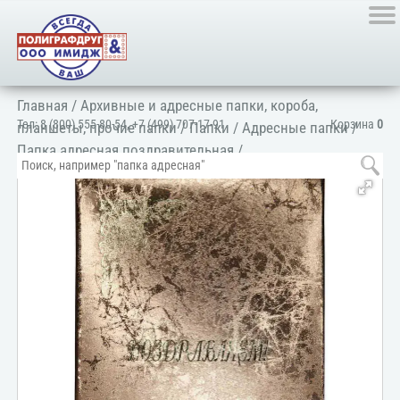
Главная
/
Архивные и адресные папки, короба,
Тел:
8 (800) 555-80-54
,
+7 (499) 707-17-91
Корзина
0
планшеты, прочие папки
/
Папки
/
Адресные папки
/
Папка адресная поздравительная
/