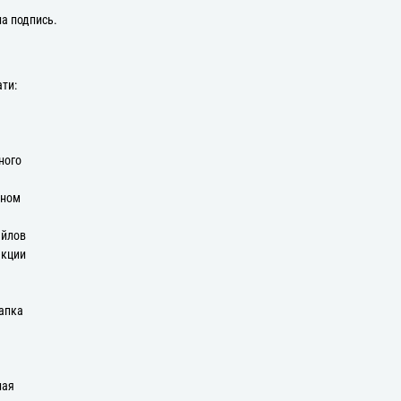
на подпись.
ати:
ного
оном
айлов
екции
апка
ная