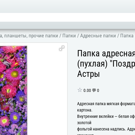
а, планшеты, прочие папки
/
Папки
/
Адресные папки
/
Папка 
Папка адресна
(пухлая) "Позд
Астры
☆
0.00 💬 0
Адресная папка мягкая формата
картона.
Внутренние вклейки — белая оф
золотой
фольгой нанесена надпись. Адр