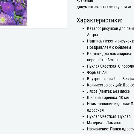
хранения
документов, а также подачи их 
Характеристики:
Каталог рисунков для печ
Астры
Надпись (текст и рисунок):
Поздравляем с юбилеем
Рисунки для ламинирован
переплёта: Астры
Пухлая/Жёсткая: С порол
Формат: А4
Внутренние файлы: Без ф
Количество секций: Две с
Ляссе (лента): Без ляссе
Ширина корешка: 10 мм
Наименование изделия: П
адресная
Пухлая/Жёсткая: Пухлая
Материал: Ламинат
Назначение: Папка адрес