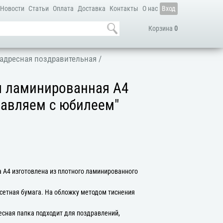
Новости
Статьи
Оплата
Доставка
Контакты
О нас
Вход
Корзина
0
адресная поздравительная
/
я ламинированная А4
равляем с юбилеем"
 А4 изготовлена из плотного ламинированного
сетная бумага. На обложку методом тиснения
есная папка подходит для поздравлений,