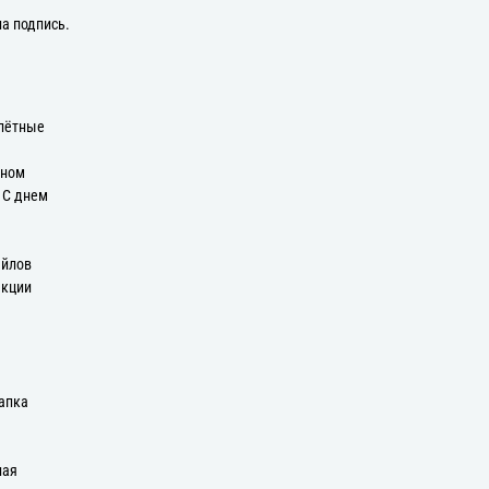
на подпись.
плётные
оном
: С днем
айлов
екции
апка
ная