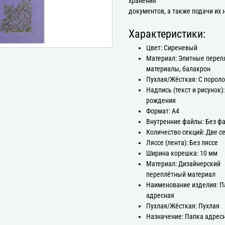
хранения
документов, а также подачи их 
Характеристики:
Цвет: Сиреневый
Материал: Элитные пере
материалы, балакрон
Пухлая/Жёсткая: С порол
Надпись (текст и рисунок)
рождения
Формат: А4
Внутренние файлы: Без ф
Количество секций: Две с
Ляссе (лента): Без ляссе
Ширина корешка: 10 мм
Материал: Дизайнерский
переплётный материал
Наименование изделия: П
адресная
Пухлая/Жёсткая: Пухлая
Назначение: Папка адрес