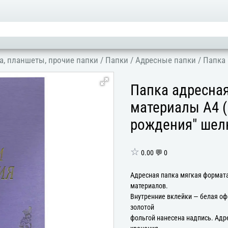
а, планшеты, прочие папки
/
Папки
/
Адресные папки
/
Папка 
Папка адресна
материалы А4 (
рождения" шел
☆
0.00 💬 0
Адресная папка мягкая формата
материалов.
Внутренние вклейки — белая оф
золотой
фольгой нанесена надпись. Адр