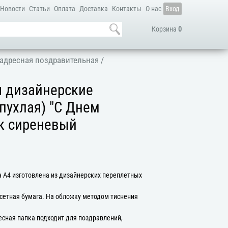
Новости
Статьи
Оплата
Доставка
Контакты
О нас
Вход
Корзина
0
адресная поздравительная
/
я дизайнерские
пухлая) "С Днем
к сиреневый
 А4 изготовлена из дизайнерских переплетных
сетная бумага. На обложку методом тиснения
есная папка подходит для поздравлений,