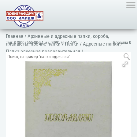
Главная
/
Архивные и адресные папки, короба,
Тел:
8 (800) 555-80-54
,
+7 (499) 707-17-91
Корзина
0
планшеты, прочие папки
/
Папки
/
Адресные папки
/
Папка адресная поздравительная
/