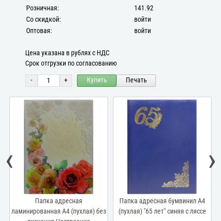
Розничная:
141.92
Со скидкой:
войти
Оптовая:
войти
Цена указана в рублях с НДС
Срок отгрузки по согласованию
-
+
Купить
Печать
‹
›
Папка адресная
Папка адресная бумвинил А4
ламинированная А4 (пухлая) без
(пухлая) "65 лет" синяя с ляссе