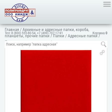
Главная
/
Архивные и адресные папки, короба,
Тел:
8 (800) 555-80-54
,
+7 (499) 707-17-91
Корзина
0
планшеты, прочие папки
/
Папки
/
Адресные папки
/
Папка адресная деловая
/