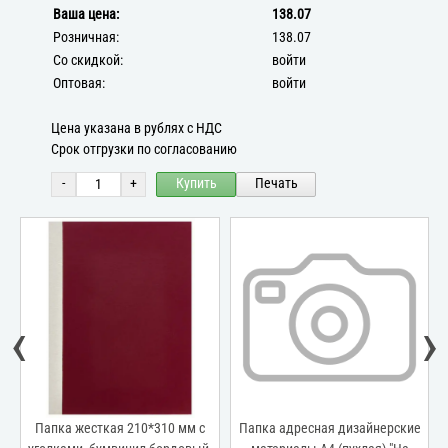
Ваша цена:
138.07
Розничная:
138.07
Со скидкой:
войти
Оптовая:
войти
Цена указана в рублях с НДС
Срок отгрузки по согласованию
-
+
Купить
Печать
‹
›
е
Папка жесткая 210*310 мм с
Папка адресная дизайнерские