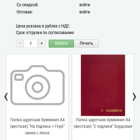
Со скидкой:
войти
Оптовая:
войти
Цена указана в рублях с НДС
Срок отгрузки по согласованию
-
+
Купить
Печать
‹
›
Папка адресная бумвинил А4
Папка адресная бумвинил А4
с
(жесткая) "На подпись + Герб"
(жесткая) "С подписи" бордовая
синяя с ляссе