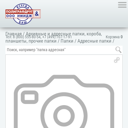
Главная
/
Архивные и адресные папки, короба,
Тел:
8 (800) 555-80-54
,
+7 (499) 707-17-91
Корзина
0
планшеты, прочие папки
/
Папки
/
Адресные папки
/
Папка адресная деловая
/