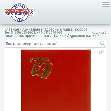
Главная
/
Архивные и адресные папки, короба,
Тел:
8 (800) 555-80-54
,
+7 (499) 707-17-91
Корзина
0
планшеты, прочие папки
/
Папки
/
Адресные папки
/
Папка адресная поздравительная
/