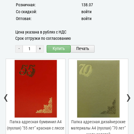
Розничная:
138.07
Со скидкой:
войти
Оптовая:
войти
Цена указана в рублях с НДС
Срок отгрузки по согласованию
-
+
Купить
Печать
‹
›
е
Папка адресная бумвинил А4
Папка адресная дизайнерские
"
(пухлая) "55 лет" красная с ляссе
материалы А4 (пухлая) "70 лет"