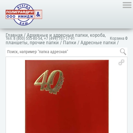
Главная
/
Архивные и адресные папки, короба,
Тел:
8 (800) 555-80-54
,
+7 (499) 707-17-91
Корзина
0
планшеты, прочие папки
/
Папки
/
Адресные папки
/
Папка адресная поздравительная
/