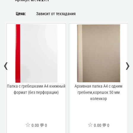
Цена:
Зависит от техзадания
‹
›
5
Папка с гребешками А4 книжный
Архивная папка А4 с одним
А
формат (без перфорации)
гребнем,корешок 50 мм
коленкор
☆
☆
0.00 💬 0
0.00 💬 0