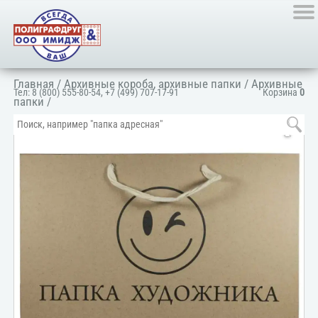
Главная
/
Архивные короба, архивные папки
/
Архивные
Тел:
8 (800) 555-80-54
,
+7 (499) 707-17-91
Корзина
0
папки
/