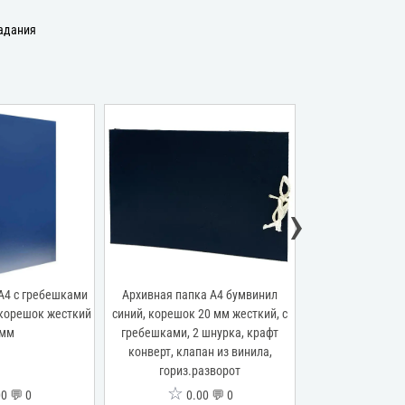
задания
›
А4 с гребешками
Архивная папка А4 бумвинил
Архивная папка
 корешок жесткий
синий, корешок 20 мм жесткий, с
гребешками, бу
 мм
гребешками, 2 шнурка, крафт
бордо, 3 клапана
конверт, клапан из винила,
гориз.разворот
☆
☆
0 💬 0
0.00 💬 0
0.0