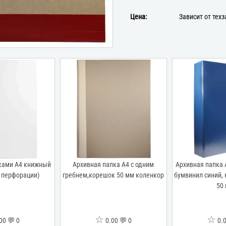
Цена:
Зависит от тех
ками А4 книжный
Архивная папка А4 с одним
Архивная папка 
 перфорации)
гребнем,корешок 50 мм коленкор
бумвинил синий,
50
☆
☆
00 💬 0
0.00 💬 0
0.0