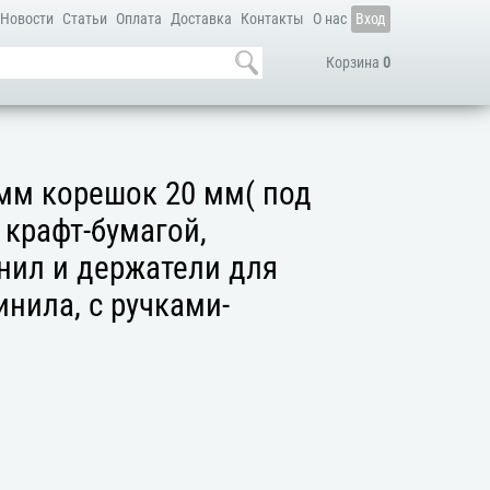
Новости
Статьи
Оплата
Доставка
Контакты
О нас
Вход
Корзина
0
мм корешок 20 мм( под
 крафт-бумагой,
нил и держатели для
инила, с ручками-