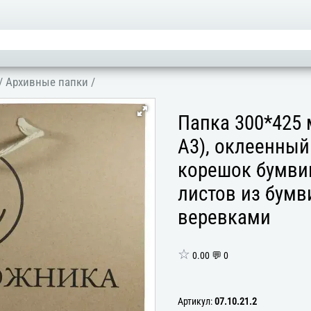
/
Архивные папки
/
Папка 300*425 
А3), оклеенный
корешок бумви
листов из бумв
веревками
☆
0.00 💬 0
Артикул:
07.10.21.2