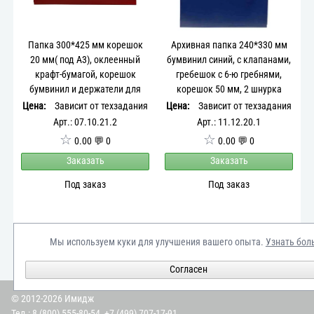
Папка 300*425 мм корешок
Архивная папка 240*330 мм
20 мм( под А3), оклеенный
бумвинил синий, с клапанами,
крафт-бумагой, корешок
гребешок с 6-ю гребнями,
бумвинил и держатели для
корешок 50 мм, 2 шнурка
листов из бумвинила, с
Цена:
Зависит от техзадания
Цена:
Зависит от техзадания
ручками-веревками
Арт.: 07.10.21.2
Арт.: 11.12.20.1
☆
☆
0.00 💬 0
0.00 💬 0
Заказать
Заказать
Под заказ
Под заказ
Мы используем куки для улучшения вашего опыта.
Узнать бол
1
2
Согласен
© 2012-2026 Имидж
Тел.:
8 (800) 555-80-54
,
+7 (499) 707-17-91