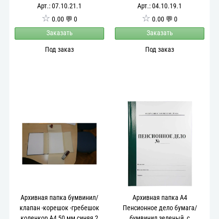
ручками-веревками
Арт.: 07.10.21.1
Арт.: 04.10.19.1
☆
☆
0.00 💬 0
0.00 💬 0
Заказать
Заказать
Под заказ
Под заказ
Архивная папка бумвинил/
Архивная папка А4
клапан -корешок -гребешок
Пенсионное дело бумага/
коленкор А4 50 мм синяя 2
бумвинил зеленый, с