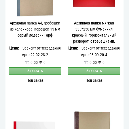
Архивная папка А4, гребешки
Архивная папка мягкая
из коленкора, корешок 15 мм
330*250 мм бумвинил
серый ледерин Гарф
красный, горизонтальный
разворот, с гребешками,
корешок 20 мм
Цена:
Зависит от техзадания
Цена:
Зависит от техзадания
Арт.: 22.02.23.2
Арт.: 08.09.20.4
☆
☆
0.00 💬 0
0.00 💬 0
Заказать
Заказать
Под заказ
Под заказ