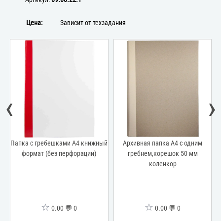
Цена:
Зависит от техзадания
‹
›
5
Папка с гребешками А4 книжный
Архивная папка А4 с одним
А
формат (без перфорации)
гребнем,корешок 50 мм
коленкор
☆
☆
0.00 💬 0
0.00 💬 0