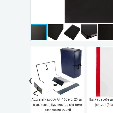
‹
апка жесткая
Архивный короб А4, 150 мм, 25 шт.
Папка с гребеш
 А4 с гребешками
в упаковке, бумвинил, с мягкими
формат (без
й, корешок 20 мм,
клапанами, синий