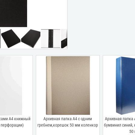
ками А4 книжный
Архивная папка А4 с одним
Архивная папка 
 перфорации)
гребнем,корешок 50 мм коленкор
бумвинил синий,
50