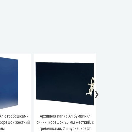
›
А4 с гребешками
Архивная папка А4 бумвинил
Архивная папка
 корешок жесткий
синий, корешок 20 мм жесткий, с
гребешками, бу
 мм
гребешками, 2 шнурка, крафт
бордо, 3 клапана