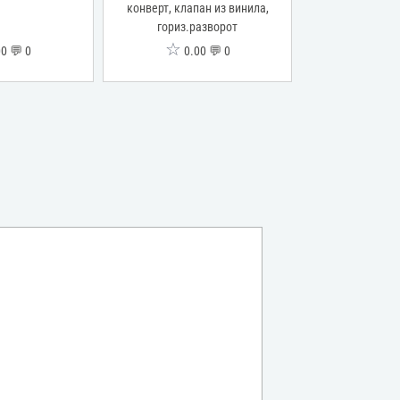
конверт, клапан из винила,
гориз.разворот
☆
☆
0 💬 0
0.00 💬 0
0.0