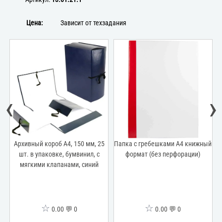
Цена:
Зависит от техзадания
‹
›
Архивный короб А4, 150 мм, 25
Папка с гребешками А4 книжный
ми
шт. в упаковке, бумвинил, с
формат (без перфорации)
0
мягкими клапанами, синий
☆
☆
0.00 💬 0
0.00 💬 0