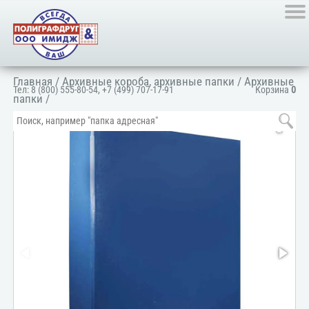
Главная
/
Архивные короба, архивные папки
/
Архивные
Тел:
8 (800) 555-80-54
,
+7 (499) 707-17-91
Корзина
0
папки
/