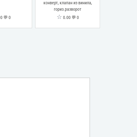
конверт, клапан из винила,
гориз.разворот
☆
☆
0 💬 0
0.00 💬 0
0.0