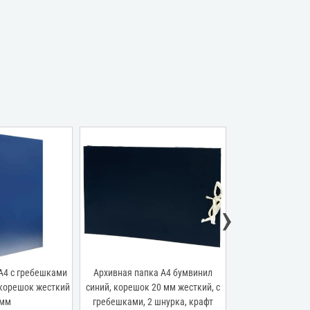
›
А4 с гребешками
Архивная папка А4 бумвинил
Архивная папка
 корешок жесткий
синий, корешок 20 мм жесткий, с
гребешками, бу
 мм
гребешками, 2 шнурка, крафт
бордо, 3 клапана