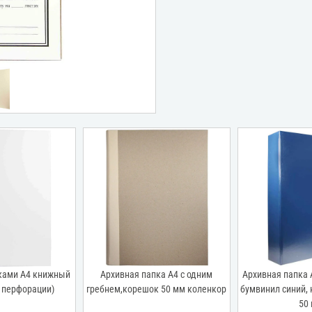
ками А4 книжный
Архивная папка А4 с одним
Архивная папка 
 перфорации)
гребнем,корешок 50 мм коленкор
бумвинил синий,
50