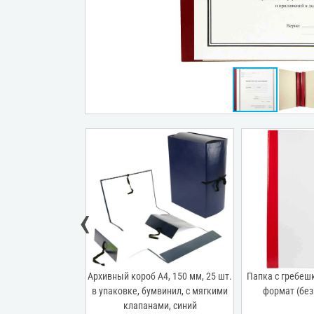
‹
апка жесткая
Архивный короб А4, 150 мм, 25 шт.
Папка с гребеш
 А4 с гребешками
в упаковке, бумвинил, с мягкими
формат (без
й, корешок 20 мм,
клапанами, синий