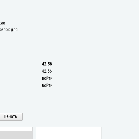
а
ожа
релок для
42.56
42.56
войти
войти
Печать