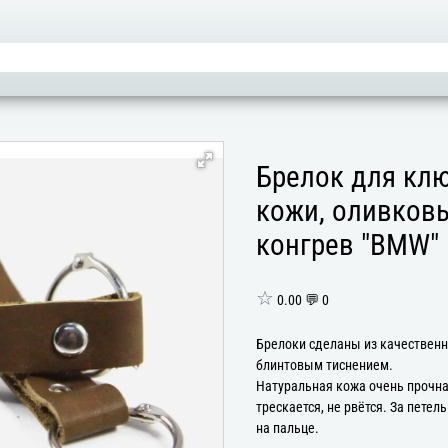
Брелок для клю
кожи, оливковы
конгрев "BMW"
☆
0.00 💬 0
Брелоки сделаны из качественн
блинтовым тиснением.
Натуральная кожа очень прочная
трескается, не рвётся. За петел
на пальце.