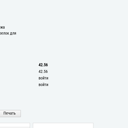
а
ожа
релок для
42.56
42.56
войти
войти
Печать