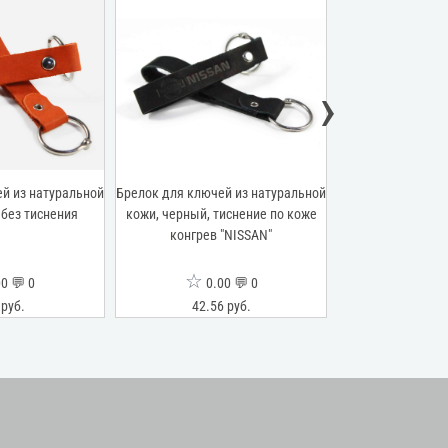
›
й из натуральной
Брелок для ключей из натуральной
Брелок для ключе
 без тиснения
кожи, черный, тиснение по коже
кожи, оливковы
конгрев "NISSAN"
коже конгре
☆
☆
0 💬 0
0.00 💬 0
0.0
 руб.
42.56 руб.
42.56