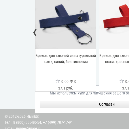
‹
ей из натуральной
Брелок для ключей из натуральной
Брелок для ключ
ый, без тиснения
кожи, синий, без тиснения
кожи, красный
☆
☆
00 💬 0
0.00 💬 0
0.
1 руб.
37.1 руб.
37.1
Мы используем куки для улучшения вашего о
Согласен
© 2012-2026 Имидж
Тел.:
8 (800) 555-80-54
,
+7 (499) 707-17-91
E-mail:
imige@imige.ru