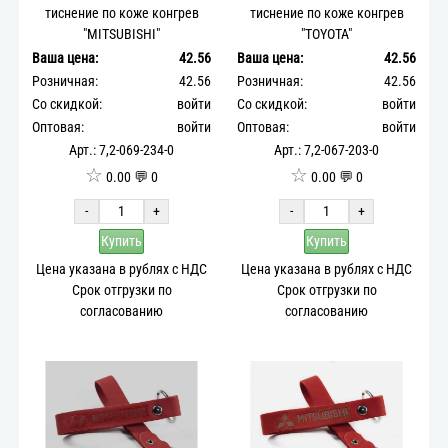
тиснение по коже конгрев
тиснение по коже конгрев
"MITSUBISHI"
"TOYOTA"
Ваша цена:
42.56
Ваша цена:
42.56
Розничная:
42.56
Розничная:
42.56
Со скидкой:
войти
Со скидкой:
войти
Оптовая:
войти
Оптовая:
войти
Арт.: 7,2-069-234-0
Арт.: 7,2-067-203-0
☆
☆
0.00 💬 0
0.00 💬 0
-
+
-
+
Купить
Купить
Цена указана в рублях с НДС
Цена указана в рублях с НДС
Срок отгрузки по
Срок отгрузки по
согласованию
согласованию