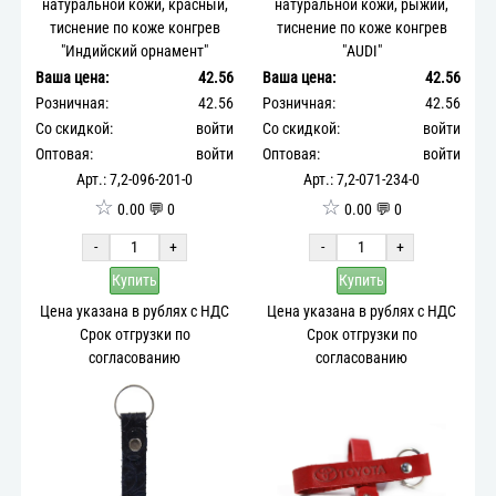
натуральной кожи, красный,
натуральной кожи, рыжий,
тиснение по коже конгрев
тиснение по коже конгрев
"Индийский орнамент"
"AUDI"
Ваша цена:
42.56
Ваша цена:
42.56
Розничная:
42.56
Розничная:
42.56
Со скидкой:
войти
Со скидкой:
войти
Оптовая:
войти
Оптовая:
войти
Арт.: 7,2-096-201-0
Арт.: 7,2-071-234-0
☆
☆
0.00 💬 0
0.00 💬 0
-
+
-
+
Купить
Купить
Цена указана в рублях с НДС
Цена указана в рублях с НДС
Срок отгрузки по
Срок отгрузки по
согласованию
согласованию