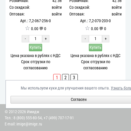
Розничная:
42.56
Розничная:
42.56
Со скидкой:
войти
Со скидкой:
войти
Оптовая:
войти
Оптовая:
войти
Арт.: 7,2-067-256-0
Арт.: 7,2-070-203-0
☆
☆
0.00 💬 0
0.00 💬 0
-
+
-
+
Купить
Купить
Цена указана в рублях с НДС
Цена указана в рублях с НДС
Срок отгрузки по
Срок отгрузки по
согласованию
согласованию
1
2
3
Купить брелоки
Мы используем куки для улучшения вашего опыта.
Узнать бол
Узнать подробности
Согласен
© 2012-2026 Имидж
Тел.:
8 (800) 555-80-54
,
+7 (499) 707-17-91
E-mail:
imige@imige.ru