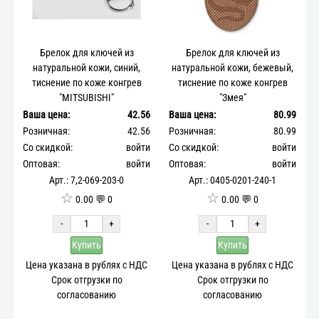
Брелок для ключей из
Брелок для ключей из
натуральной кожи, синий,
натуральной кожи, бежевый,
тиснение по коже конгрев
тиснение по коже конгрев
"MITSUBISHI"
"Змея"
Ваша цена:
42.56
Ваша цена:
80.99
Розничная:
42.56
Розничная:
80.99
Со скидкой:
войти
Со скидкой:
войти
Оптовая:
войти
Оптовая:
войти
Арт.: 7,2-069-203-0
Арт.: 0405-0201-240-1
☆
☆
0.00 💬 0
0.00 💬 0
-
+
-
+
Купить
Купить
Цена указана в рублях с НДС
Цена указана в рублях с НДС
Срок отгрузки по
Срок отгрузки по
согласованию
согласованию