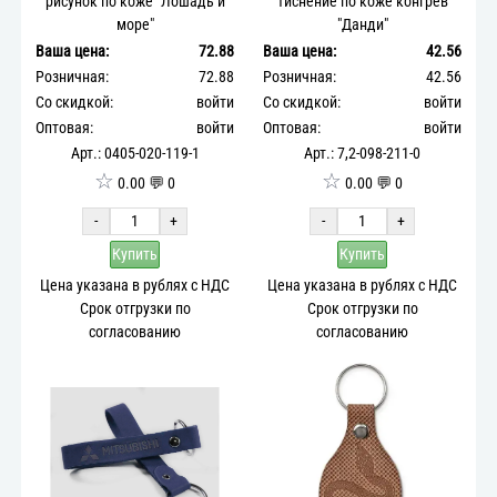
рисунок по коже "Лошадь и
тиснение по коже конгрев
море"
"Данди"
Ваша цена:
72.88
Ваша цена:
42.56
Розничная:
72.88
Розничная:
42.56
Со скидкой:
войти
Со скидкой:
войти
Оптовая:
войти
Оптовая:
войти
Арт.: 0405-020-119-1
Арт.: 7,2-098-211-0
☆
☆
0.00 💬 0
0.00 💬 0
-
+
-
+
Купить
Купить
Цена указана в рублях с НДС
Цена указана в рублях с НДС
Срок отгрузки по
Срок отгрузки по
согласованию
согласованию