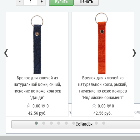
-
+
Купить
Печать
‹
›
Брелок для ключей из
Брелок для ключей из
натуральной кожи, синий,
натуральной кожи, рыжий,
тиснение по коже конгрев
тиснение по коже конгрев
"Данди"
"Индийский орнамент"
☆
☆
0.00 💬 0
0.00 💬 0
Мы используем куки для улучшения вашего опыта.
Узнать бол
42.56 руб.
42.56 руб.
Согласен